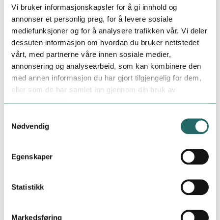
Vi bruker informasjonskapsler for å gi innhold og
annonser et personlig preg, for å levere sosiale
mediefunksjoner og for å analysere trafikken vår. Vi deler
dessuten informasjon om hvordan du bruker nettstedet
vårt, med partnerne våre innen sosiale medier,
annonsering og analysearbeid, som kan kombinere den
med annen informasjon du har gjort tilgjengelig for dem,
eller som de har samlet inn gjennom din bruk av
tjenestene deres.
Samtykkevalg
Nødvendig
Åpenhetsloven
Kameleon og
Egenskaper
Åpenhetsloven
Statistikk
Stortinget vedtok Åpenhetsloven 1. juli 2022.
Åpenhetsloven en lov om virksomheters åpenhet
Markedsføring