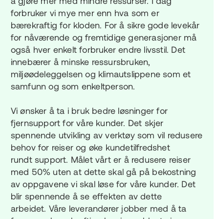
å gjøre mer med mindre ressurser. I dag
forbruker vi mye mer enn hva som er
bærekraftig for kloden. For å sikre gode levekår
for nåværende og fremtidige generasjoner må
også hver enkelt forbruker endre livsstil. Det
innebærer å minske ressursbruken,
miljøødeleggelsen og klimautslippene som et
samfunn og som enkeltperson.
Vi ønsker å ta i bruk bedre løsninger for
fjernsupport for våre kunder. Det skjer
spennende utvikling av verktøy som vil redusere
behov for reiser og øke kundetilfredshet
rundt support. Målet vårt er å redusere reiser
med 50% uten at dette skal gå på bekostning
av oppgavene vi skal løse for våre kunder. Det
blir spennende å se effekten av dette
arbeidet. Våre leverandører jobber med å ta