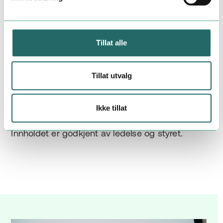
og arbeid med grunnleggende
menneskerettigheter og anstendige
arbeidsforhold.
Tillat alle
Her kan du lese vår redegjørelse om hvordan
Kameleon Gruppen har arbeidet med
Tillat utvalg
Åpenhetsloven i året 2024.
Les redegjørelsen her
Ikke tillat
Innholdet er godkjent av ledelse og styret.