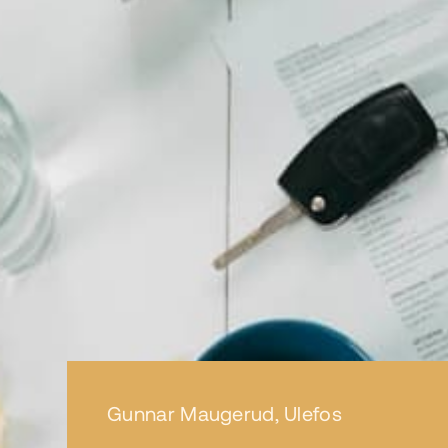
Gunnar Maugerud
,
Ulefos