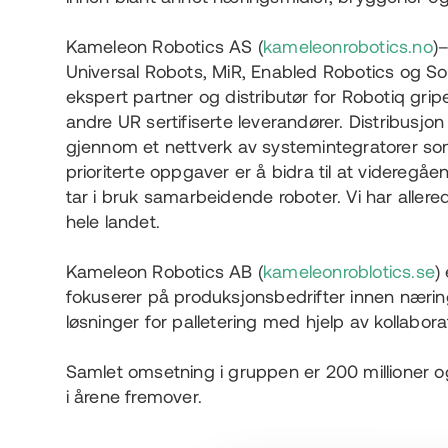
Kameleon Robotics AS (
kameleonrobotics.no
)
Universal Robots, MiR, Enabled Robotics og Solo
ekspert partner og distributør for Robotiq gri
andre UR sertifiserte leverandører. Distribusj
gjennom et nettverk av systemintegratorer som
prioriterte oppgaver er å bidra til at videregå
tar i bruk samarbeidende roboter. Vi har allered
hele landet.
Kameleon Robotics AB (
kameleonroblotics.se
)
fokuserer på produksjonsbedrifter innen næring
løsninger for palletering med hjelp av kollabora
Samlet omsetning i gruppen er 200 millioner o
i årene fremover.