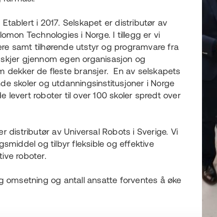
– Etablert i 2017. Selskapet er distributør av
mon Technologies i Norge. I tillegg er vi
pere samt tilhørende utstyr og programvare fra
on skjer gjennom egen organisasjon og
 dekker de fleste bransjer. En av selskapets
ende skoler og utdanningsinstitusjoner i Norge
e levert roboter til over 100 skoler spredt over
 er distributør av Universal Robots i Sverige. Vi
smiddel og tilbyr fleksible og effektive
tive roboter.
g omsetning og antall ansatte forventes å øke