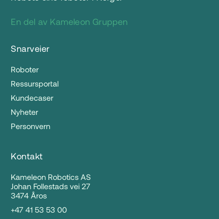
En del av Kameleon Gruppen
Snarveier
Roboter
Ressursportal
Kundecaser
Nyheter
Personvern
Kontakt
Kameleon Robotics AS
Johan Follestads vei 27
3474 Åros
+47 41 53 53 00