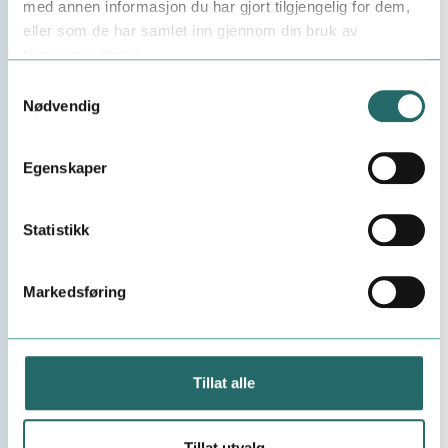
med annen informasjon du har gjort tilgjengelig for dem,
eller som de har samlet inn gjennom din bruk av
tjenestene deres.
Samtykkevalg
Nødvendig
Nyhet
Egenskaper
Kameleon Robotics er
Distributor Gold 2025 for
Statistikk
Universal Robots
Markedsføring
Tillat alle
Tillat utvalg