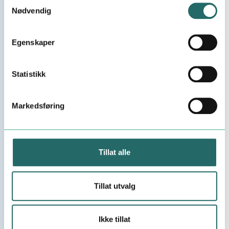
Samtykkevalg
Kameleon Robotics er
Nødvendig
Distributor Gold 2025 for
Universal Robots
Egenskaper
Statistikk
Markedsføring
Tillat alle
Tillat utvalg
Ikke tillat